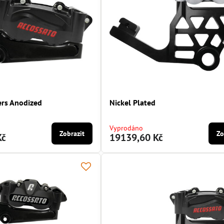
ers Anodized
Nickel Plated
Vyprodáno
Zobrazit
Zo
Kč
19139,60 Kč