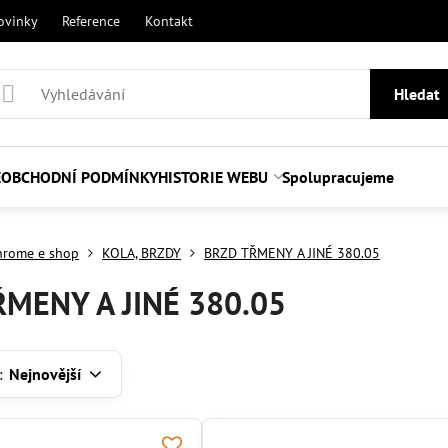
ovinky
Reference
Kontakt
Hledat
E
OBCHODNÍ PODMÍNKY
HISTORIE WEBU
Spolupracujeme
hrome e shop
KOLA, BRZDY
BRZD TŘMENY A JINÉ 380.05
MENY A JINÉ 380.05
:
Nejnovější