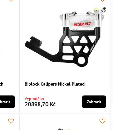
th
Biblock Calipers Nickel Plated
Vyprodáno
brazit
Zobrazit
20898,70 Kč