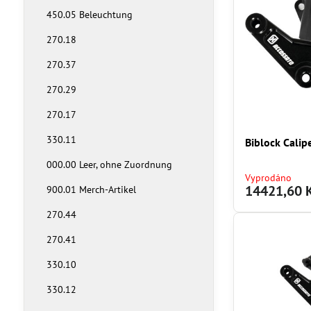
450.05 Beleuchtung
270.18
270.37
270.29
270.17
330.11
Biblock Calip
000.00 Leer, ohne Zuordnung
Vyprodáno
14421,60 
900.01 Merch-Artikel
270.44
270.41
330.10
330.12