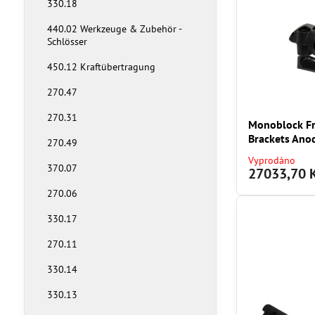
330.18
440.02 Werkzeuge & Zubehör -
Schlösser
450.12 Kraftübertragung
270.47
270.31
Monoblock Fr
Brackets Ano
270.49
Vyprodáno
370.07
27033,70 
270.06
330.17
270.11
330.14
330.13