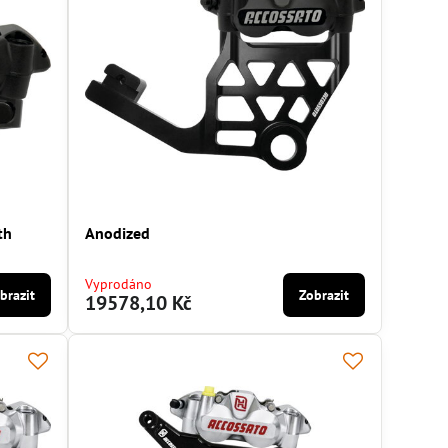
th
Anodized
Vyprodáno
brazit
Zobrazit
19578,10 Kč