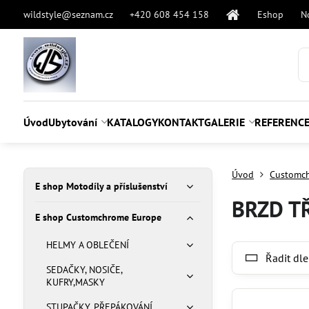
wildstyle@seznam.cz
+420 608 454 158
Eshop
N
Úvod
Ubytování
KATALOGY
KONTAKT
GALERIE
REFERENC
Úvod
Customc
E shop Motodíly a příslušenství
BRZD TŘ
E shop Customchrome Europe
HELMY A OBLEČENÍ
Řadit dle
SEDAČKY, NOSIČE,
KUFRY,MASKY
STUPAČKY, PŘEPÁKOVÁNÍ