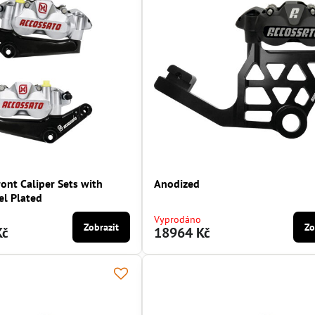
ont Caliper Sets with
Anodized
el Plated
Vyprodáno
Zobrazit
Zo
Kč
18964 Kč