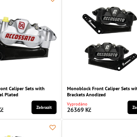
ont Caliper Sets with
Monoblock Front Caliper Sets wi
el Plated
Brackets Anodized
Vyprodáno
Zobrazit
Zo
Kč
26369 Kč