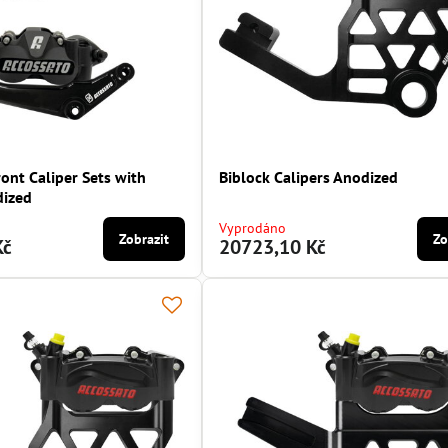
ont Caliper Sets with
Biblock Calipers Anodized
dized
Vyprodáno
Zobrazit
Zo
Kč
20723,10 Kč