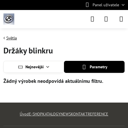
Panel uživatele
Světla
Držáky blinkru
Nejnovější
Parametry
Úvod
E-SHOP
KATALOGY
NEWS
KONTAKT
REFERENCE