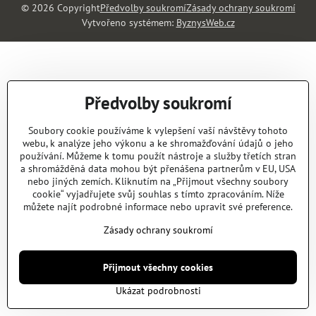
©
2026
Copyright
Předvolby soukromí
Zásady ochrany soukromí
Vytvořeno systémem:
ByznysWeb.cz
Předvolby soukromí
Soubory cookie používáme k vylepšení vaší návštěvy tohoto
webu, k analýze jeho výkonu a ke shromažďování údajů o jeho
používání. Můžeme k tomu použít nástroje a služby třetích stran
a shromážděná data mohou být přenášena partnerům v EU, USA
nebo jiných zemích. Kliknutím na „Přijmout všechny soubory
cookie“ vyjadřujete svůj souhlas s tímto zpracováním. Níže
můžete najít podrobné informace nebo upravit své preference.
Zásady ochrany soukromí
Přijmout všechny cookies
Ukázat podrobnosti