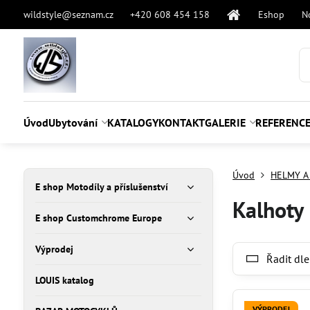
wildstyle@seznam.cz
+420 608 454 158
Eshop
N
Úvod
Ubytování
KATALOGY
KONTAKT
GALERIE
REFERENC
Úvod
HELMY A
E shop Motodíly a příslušenství
Kalhoty
E shop Customchrome Europe
Výprodej
Řadit dle
LOUIS katalog
VÝPRODEJ