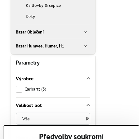
Kšiltovky & čepice
Deky
Bazar Oblečení
Bazar Humvee, Humer, H1
Parametry
Výrobce
Carhartt (3)
Velikost bot
Předvolby soukromí
Hledat text