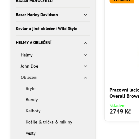
BAZAR MOTOCYKLŮ
Bazar Harley Davidson
Kevlar a jiné oblečení Wild Style
HELMY A OBLEČENÍ
Helmy
John Doe
Oblečení
Brýle
Pracovní lacl
Overall Brown
Bundy
Skladem
2749 Kč
Kalhoty
Košile & trička & mikiny
Vesty