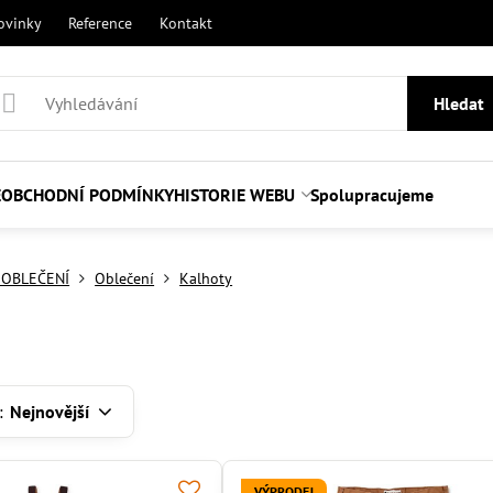
ovinky
Reference
Kontakt
Hledat
E
OBCHODNÍ PODMÍNKY
HISTORIE WEBU
Spolupracujeme
 OBLEČENÍ
Oblečení
Kalhoty
:
Nejnovější
VÝPRODEJ