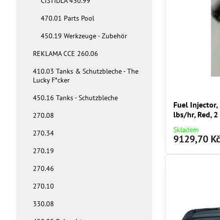
ČISTIDLA 430.99
470.01 Parts Pool
450.19 Werkzeuge - Zubehör
REKLAMA CCE 260.06
410.03 Tanks & Schutzbleche - The
Lucky F*cker
450.16 Tanks - Schutzbleche
Fuel Injector
lbs/hr, Red, 2
270.08
Skladem
270.34
9129,70 K
270.19
270.46
270.10
330.08