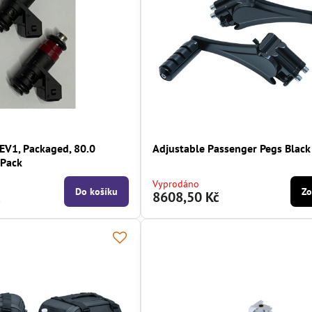
, EV1, Packaged, 80.0
Adjustable Passenger Pegs Black
 Pack
Vyprodáno
Do košíku
Zo
č
8608,50 Kč