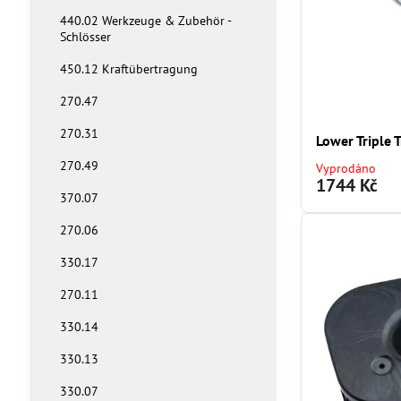
440.02 Werkzeuge & Zubehör -
Schlösser
450.12 Kraftübertragung
270.47
270.31
Lower Triple 
270.49
Vyprodáno
1744 Kč
370.07
270.06
330.17
270.11
330.14
330.13
330.07