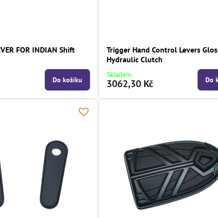
EVER FOR INDIAN Shift
Trigger Hand Control Levers Glos
e
Hydraulic Clutch
Skladem
Do košíku
Do 
č
3062,30 Kč