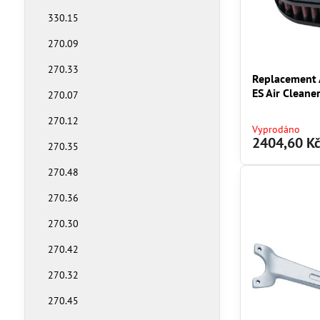
330.15
270.09
270.33
Replacement A
ES Air Cleane
270.07
270.12
Vyprodáno
2404,60 K
270.35
270.48
270.36
270.30
270.42
270.32
270.45