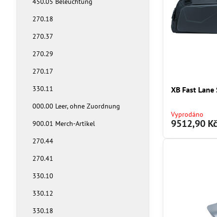
450.05 Beleuchtung
270.18
270.37
270.29
270.17
330.11
XB Fast Lane
000.00 Leer, ohne Zuordnung
Vyprodáno
9512,90 K
900.01 Merch-Artikel
270.44
270.41
330.10
330.12
330.18