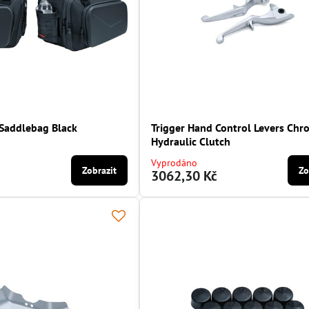
 Saddlebag Black
Trigger Hand Control Levers Ch
Hydraulic Clutch
Vyprodáno
Zobrazit
Zo
č
3062,30 Kč