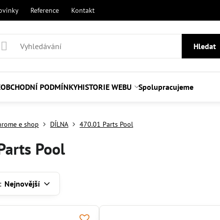
ovinky
Reference
Kontakt
Hledat
E
OBCHODNÍ PODMÍNKY
HISTORIE WEBU
Spolupracujeme
hrome e shop
DÍLNA
470.01 Parts Pool
Parts Pool
:
Nejnovější