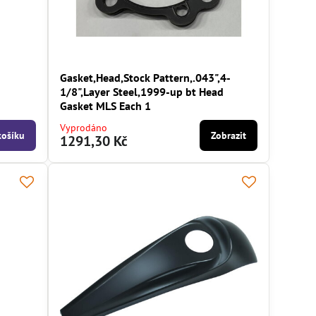
Gasket,Head,Stock Pattern,.043",4-
1/8",Layer Steel,1999-up bt Head
Gasket MLS Each 1
Vyprodáno
košíku
Zobrazit
1291,30 Kč