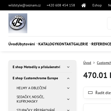
wildstyle@seznam.cz
+420 608 454 158
Eshop
N
Úvod
Ubytování
KATALOGY
KONTAKT
GALERIE
REFERENC
Úvod
Customc
E shop Motodíly a příslušenství
470.01 
E shop Customchrome Europe
HELMY A OBLEČENÍ
Řadit dle
SEDAČKY, NOSIČE,
KUFRY,MASKY
STUPAČKY, PŘEPÁKOVÁNÍ