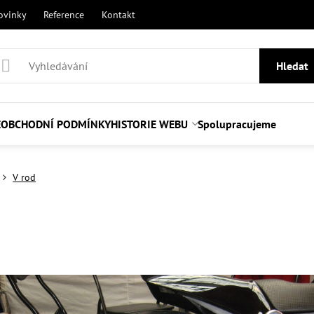
ovinky
Reference
Kontakt
Hledat
E
OBCHODNÍ PODMÍNKY
HISTORIE WEBU
Spolupracujeme
V rod