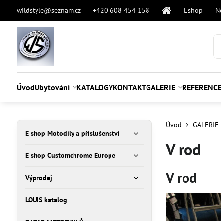
wildstyle@seznam.cz
+420 608 454 158
Eshop
N
Úvod
Ubytování
KATALOGY
KONTAKT
GALERIE
REFERENC
Úvod
GALERIE
E shop Motodíly a příslušenství
V rod
E shop Customchrome Europe
V rod
Výprodej
LOUIS katalog