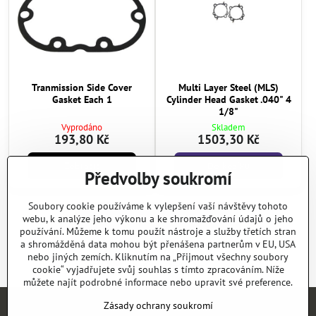
Tranmission Side Cover
Multi Layer Steel (MLS)
Gasket Each 1
Cylinder Head Gasket .040" 4
1/8"
Vyprodáno
Skladem
193,80 Kč
1503,30 Kč
Zobrazit
Do košíku
Předvolby soukromí
Soubory cookie používáme k vylepšení vaší návštěvy tohoto
Další produkty
webu, k analýze jeho výkonu a ke shromažďování údajů o jeho
používání. Můžeme k tomu použít nástroje a služby třetích stran
a shromážděná data mohou být přenášena partnerům v EU, USA
1
2
19
nebo jiných zemích. Kliknutím na „Přijmout všechny soubory
cookie“ vyjadřujete svůj souhlas s tímto zpracováním. Níže
můžete najít podrobné informace nebo upravit své preference.
Zásady ochrany soukromí
Úvod
E-SHOP
KATALOGY
NEWS
KONTAKT
REFERENCE