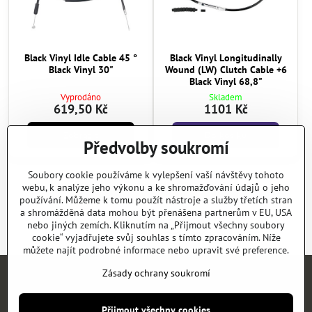
Black Vinyl Idle Cable 45 °
Black Vinyl Longitudinally
Black Vinyl 30"
Wound (LW) Clutch Cable +6
Black Vinyl 68,8"
Vyprodáno
Skladem
619,50 Kč
1101 Kč
Zobrazit
Do košíku
Předvolby soukromí
Soubory cookie používáme k vylepšení vaší návštěvy tohoto
Další produkty
webu, k analýze jeho výkonu a ke shromažďování údajů o jeho
používání. Můžeme k tomu použít nástroje a služby třetích stran
a shromážděná data mohou být přenášena partnerům v EU, USA
1
2
24
nebo jiných zemích. Kliknutím na „Přijmout všechny soubory
cookie“ vyjadřujete svůj souhlas s tímto zpracováním. Níže
můžete najít podrobné informace nebo upravit své preference.
Zásady ochrany soukromí
Úvod
E-SHOP
KATALOGY
NEWS
KONTAKT
REFERENCE
Přijmout všechny cookies