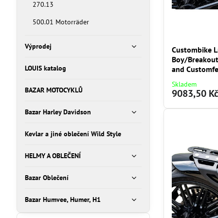
270.13
500.01 Motorräder
Výprodej
Custombike L
Boy/Breakout
LOUIS katalog
and Customfe
Skladem
BAZAR MOTOCYKLŮ
9083,50 K
Bazar Harley Davidson
Kevlar a jiné oblečení Wild Style
HELMY A OBLEČENÍ
Bazar Oblečení
Bazar Humvee, Humer, H1