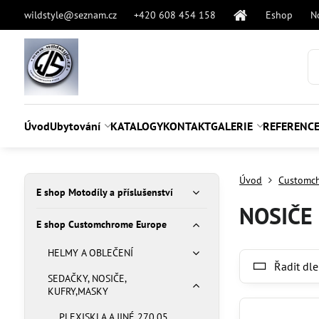
wildstyle@seznam.cz
+420 608 454 158
Eshop
N
Úvod
Ubytování
KATALOGY
KONTAKT
GALERIE
REFERENC
Úvod
Customc
E shop Motodíly a příslušenství
NOSIČE
E shop Customchrome Europe
HELMY A OBLEČENÍ
Řadit dle
SEDAČKY, NOSIČE,
KUFRY,MASKY
PLEXISKLA A JINÉ 270.05