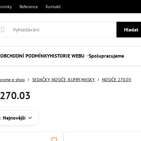
ovinky
Reference
Kontakt
Hledat
E
OBCHODNÍ PODMÍNKY
HISTORIE WEBU
Spolupracujeme
hrome e shop
SEDAČKY, NOSIČE, KUFRY,MASKY
NOSIČE 270.03
 270.03
:
Nejnovější