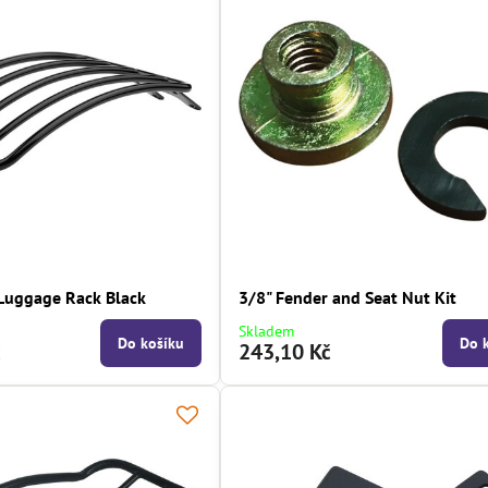
 Luggage Rack Black
3/8" Fender and Seat Nut Kit
Skladem
Do košíku
Do 
č
243,10 Kč