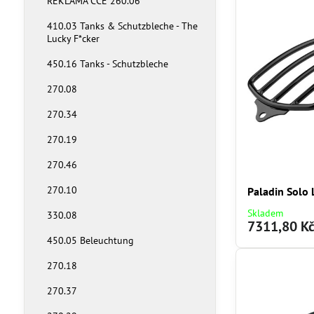
REKLAMA CCE 260.06
410.03 Tanks & Schutzbleche - The
Lucky F*cker
450.16 Tanks - Schutzbleche
270.08
270.34
270.19
270.46
270.10
Paladin Solo
Skladem
330.08
7311,80 K
450.05 Beleuchtung
270.18
270.37