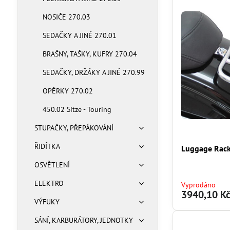
NOSIČE 270.03
SEDAČKY A JINÉ 270.01
BRAŠNY, TAŠKY, KUFRY 270.04
SEDAČKY, DRŽÁKY A JINÉ 270.99
OPĚRKY 270.02
450.02 Sitze - Touring
STUPAČKY, PŘEPÁKOVÁNÍ
ŘIDÍTKA
Luggage Rack
OSVĚTLENÍ
ELEKTRO
Vyprodáno
3940,10 K
VÝFUKY
SÁNÍ, KARBURÁTORY, JEDNOTKY