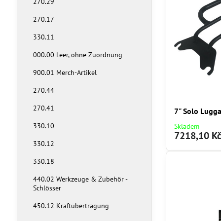
270.29
270.17
330.11
000.00 Leer, ohne Zuordnung
900.01 Merch-Artikel
270.44
270.41
7" Solo Lugg
330.10
Skladem
7218,10 K
330.12
330.18
440.02 Werkzeuge & Zubehör -
Schlösser
450.12 Kraftübertragung