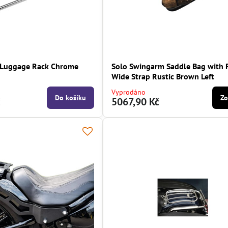
 Luggage Rack Chrome
Solo Swingarm Saddle Bag with 
Wide Strap Rustic Brown Left
Vyprodáno
Do košíku
Zo
č
5067,90 Kč