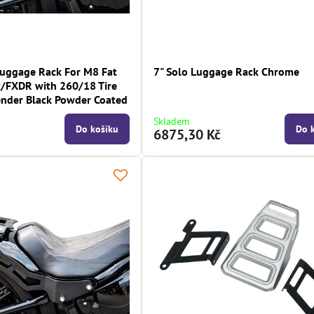
uggage Rack For M8 Fat
7" Solo Luggage Rack Chrome
/FXDR with 260/18 Tire
nder Black Powder Coated
Skladem
Do košíku
Do 
č
6875,30 Kč