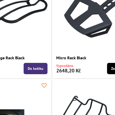
age Rack Black
Micro Rack Black
Vyprodáno
Do košíku
Zo
č
2648,20 Kč