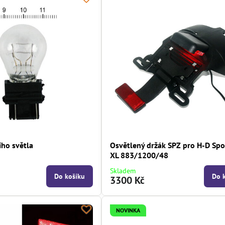
ího světla
Osvětlený držák SPZ pro H-D Spo
XL 883/1200/48
Skladem
Do košíku
Do 
3300 Kč
NOVINKA