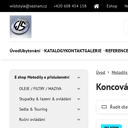
wildstyle@seznam.cz
+420 608 454 158
Eshop
N
Úvod
Ubytování
KATALOGY
KONTAKT
GALERIE
REFERENC
Úvod
Motodíly 
E shop Motodíly a příslušenství
Koncová
OLEJE / FILTRY / MAZIVA
Stupačky & řazení & ovládání
Řadit dle
Sedla & Touring
Ruční ovládání
SKLADEM