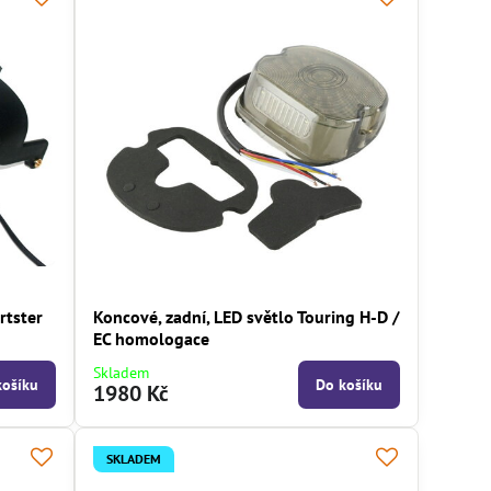
rtster
Koncové, zadní, LED světlo Touring H-D /
EC homologace
Skladem
košíku
Do košíku
1980 Kč
SKLADEM