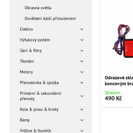
Okrasná světla
Osvětlení další příslušenství
Elektro
Výfukový systém
Sání & filtry
Těsnění
Motory
Odrazové skl
Převodovka & spojka
koncovým br
Skladem
Primární & sekundární
490 Kč
převody
Kola & pneu & brzdy
Rámy
Vidlice & tlumiče