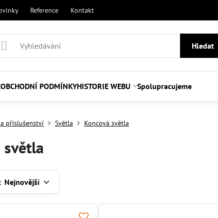
ovinky
Reference
Kontakt
Hledat
E
OBCHODNÍ PODMÍNKY
HISTORIE WEBU
Spolupracujeme
a příslušenství
Světla
Koncová světla
 světla
:
Nejnovější