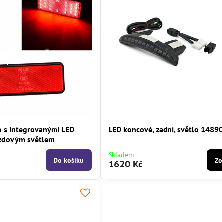
o s integrovanými LED
LED koncové, zadní, světlo 1489
zdovým světlem
Skladem
Do košíku
Zo
1620 Kč