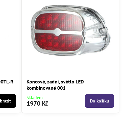
00TL-R
Koncové, zadní, světlo LED
kombinované 001
Skladem
brazit
Do košíku
1970 Kč