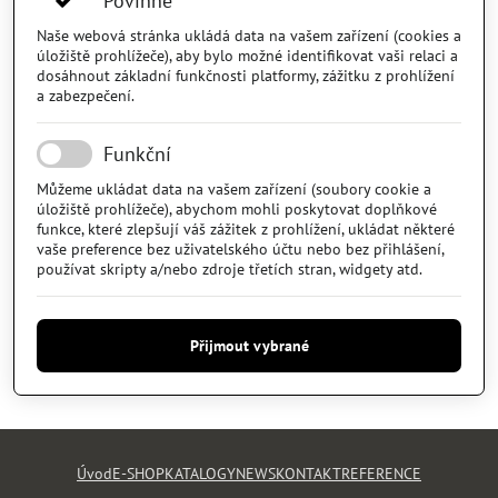
Povinné
Naše webová stránka ukládá data na vašem zařízení (cookies a
úložiště prohlížeče), aby bylo možné identifikovat vaši relaci a
dosáhnout základní funkčnosti platformy, zážitku z prohlížení
a zabezpečení.
Funkční
Můžeme ukládat data na vašem zařízení (soubory cookie a
úložiště prohlížeče), abychom mohli poskytovat doplňkové
funkce, které zlepšují váš zážitek z prohlížení, ukládat některé
vaše preference bez uživatelského účtu nebo bez přihlášení,
používat skripty a/nebo zdroje třetích stran, widgety atd.
Přijmout vybrané
Úvod
E-SHOP
KATALOGY
NEWS
KONTAKT
REFERENCE