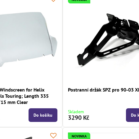
Windscreen for Helix
Postranní držák SPZ pro 90-03 X
ls Touring; Length 335
715 mm Clear
Skladem
Do košíku
Do 
č
3290 Kč
NOVINKA