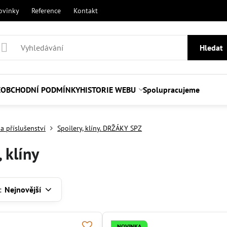
ovinky
Reference
Kontakt
Hledat
E
OBCHODNÍ PODMÍNKY
HISTORIE WEBU
Spolupracujeme
a příslušenství
Spoilery, klíny. DRŽÁKY SPZ
, klíny
:
Nejnovější
NOVINKA