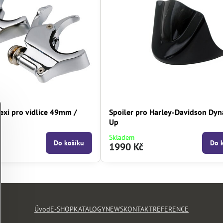
exi pro vidlice 49mm /
Spoiler pro Harley-Davidson Dyn
Up
Skladem
Do košíku
Do 
1990 Kč
Úvod
E-SHOP
KATALOGY
NEWS
KONTAKT
REFERENCE