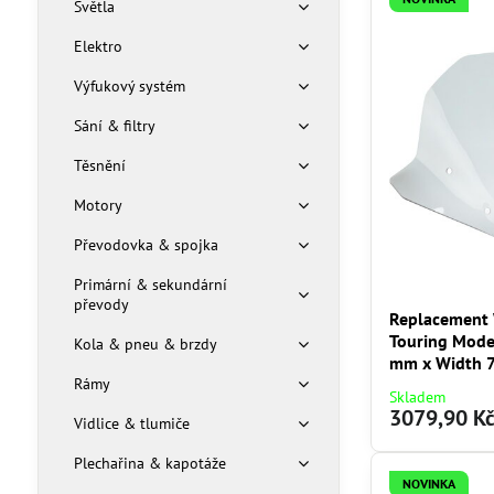
Světla
Elektro
Výfukový systém
Sání & filtry
Těsnění
Motory
Převodovka & spojka
Primární & sekundární
převody
Replacement 
Touring Mode
Kola & pneu & brzdy
mm x Width 
Rámy
Skladem
3079,90 K
Vidlice & tlumiče
Plechařina & kapotáže
NOVINKA