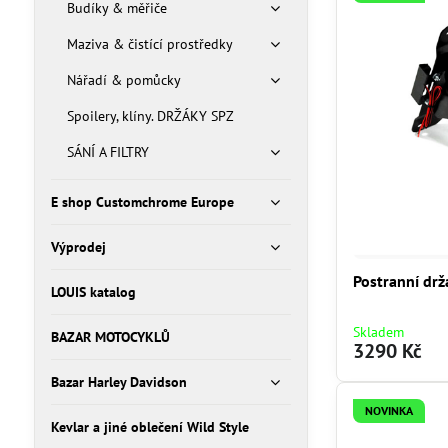
Budíky & měřiče
Maziva & čistící prostředky
Nářadí & pomůcky
Spoilery, klíny. DRŽÁKY SPZ
SÁNÍ A FILTRY
E shop Customchrome Europe
Výprodej
Postranní drž
LOUIS katalog
Skladem
BAZAR MOTOCYKLŮ
3290 Kč
Bazar Harley Davidson
NOVINKA
Kevlar a jiné oblečení Wild Style