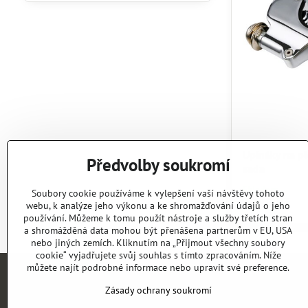
filtru
fulltextem
Upínáky na pl
Předvolby soukromí
sada
Skladem
Soubory cookie používáme k vylepšení vaší návštěvy tohoto
1990 Kč
webu, k analýze jeho výkonu a ke shromažďování údajů o jeho
používání. Můžeme k tomu použít nástroje a služby třetích stran
a shromážděná data mohou být přenášena partnerům v EU, USA
nebo jiných zemích. Kliknutím na „Přijmout všechny soubory
cookie“ vyjadřujete svůj souhlas s tímto zpracováním. Níže
můžete najít podrobné informace nebo upravit své preference.
Zásady ochrany soukromí