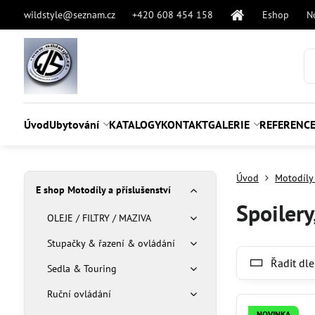
wildstyle@seznam.cz
+420 608 454 158
Eshop
N
Úvod
Ubytování
KATALOGY
KONTAKT
GALERIE
REFERENC
Úvod
Motodíly 
E shop Motodíly a příslušenství
Spoilery
OLEJE / FILTRY / MAZIVA
Stupačky & řazení & ovládání
Řadit dle
Sedla & Touring
Ruční ovládání
NOVINKA