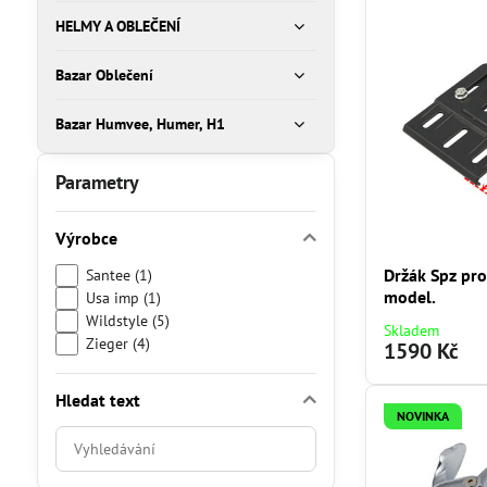
HELMY A OBLEČENÍ
Bazar Oblečení
Bazar Humvee, Humer, H1
Parametry
Výrobce
Držák Spz pr
Santee (1)
model.
Usa imp (1)
Wildstyle (5)
Skladem
Zieger (4)
1590 Kč
Hledat text
NOVINKA
Prohledat
výsledky