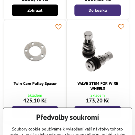
Zobrazit
Do košíku
Twin Cam Pulley Spacer
VALVE STEM FOR WIRE
WHEELS
Skladem
Skladem
425,10 Kč
173,20 Kč
Do košíku
Do košíku
Předvolby soukromí
Soubory cookie používáme k vylepšení vaší návštěvy tohoto
Další produkty
webu, k analýze jeho výkonu a ke shromažďování údajů o jeho