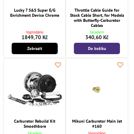
Lucky 7 S&S Super E/G
Throttle Cable Guide for
Enrichment Device Chrome
Stock Cable Short, for Models
with Butterfly-Carburetor
Cables
Vyprodáno
Skladem
1849,70 Kč
340,60 Kč
Zobrazit
Do košíku
Carburator Rebuild Kit
Mikuni Carburetor Main Jet
Smoothbore
#160
Skladem
Vyprodáno