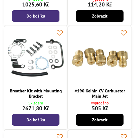
1025,60 Kč
114,20 Kč
Do košíku
Zobrazit
Breather Kit with Mounting
#190 Keihin CV Carburetor
Bracket
Main Jet
Skladem
Vyprodáno
2671,80 Kč
505 Kč
Do košíku
Zobrazit