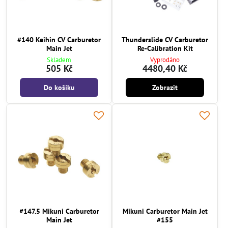
#140 Keihin CV Carburetor
Thunderslide CV Carburetor
Main Jet
Re-Calibration Kit
Skladem
Vyprodáno
505 Kč
4480,40 Kč
Do košíku
Zobrazit
#147.5 Mikuni Carburetor
Mikuni Carburetor Main Jet
Main Jet
#155