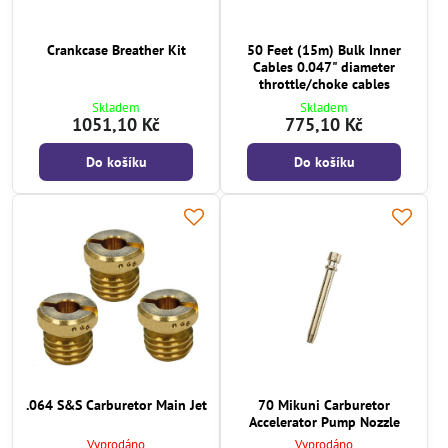
Crankcase Breather Kit
50 Feet (15m) Bulk Inner
Cables 0.047" diameter
throttle/choke cables
Skladem
Skladem
1051,10 Kč
775,10 Kč
Do košíku
Do košíku
.064 S&S Carburetor Main Jet
70 Mikuni Carburetor
Accelerator Pump Nozzle
Vyprodáno
Vyprodáno