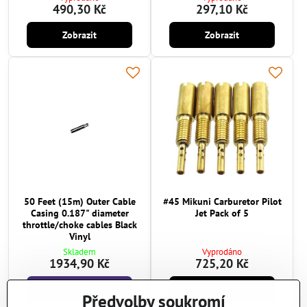
490,30 Kč
297,10 Kč
Zobrazit
Zobrazit
50 Feet (15m) Outer Cable
#45 Mikuni Carburetor Pilot
Casing 0.187" diameter
Jet Pack of 5
throttle/choke cables Black
Vinyl
Skladem
Vyprodáno
1934,90 Kč
725,20 Kč
Do košíku
Zobrazit
Předvolby soukromí