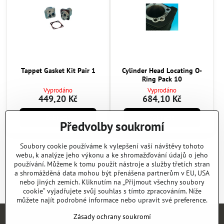
Tappet Gasket Kit Pair 1
Cylinder Head Locating O-
Ring Pack 10
Vyprodáno
Vyprodáno
449,20 Kč
684,10 Kč
Zobrazit
Zobrazit
Předvolby soukromí
Soubory cookie používáme k vylepšení vaší návštěvy tohoto
Další produkty
webu, k analýze jeho výkonu a ke shromažďování údajů o jeho
používání. Můžeme k tomu použít nástroje a služby třetích stran
a shromážděná data mohou být přenášena partnerům v EU, USA
1
2
12
nebo jiných zemích. Kliknutím na „Přijmout všechny soubory
cookie“ vyjadřujete svůj souhlas s tímto zpracováním. Níže
můžete najít podrobné informace nebo upravit své preference.
Zásady ochrany soukromí
Úvod
E-SHOP
KATALOGY
NEWS
KONTAKT
REFERENCE