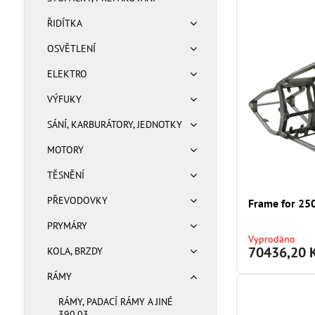
ŘIDÍTKA
OSVĚTLENÍ
ELEKTRO
VÝFUKY
SÁNÍ, KARBURÁTORY, JEDNOTKY
MOTORY
TĚSNĚNÍ
PŘEVODOVKY
Frame for 250
PRYMÁRY
Vyprodáno
70436,20 
KOLA, BRZDY
RÁMY
RÁMY, PADACÍ RÁMY A JINÉ
390.03