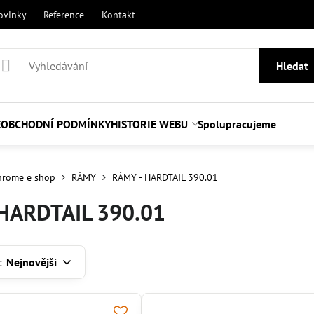
ovinky
Reference
Kontakt
Hledat
E
OBCHODNÍ PODMÍNKY
HISTORIE WEBU
Spolupracujeme
hrome e shop
RÁMY
RÁMY - HARDTAIL 390.01
HARDTAIL 390.01
:
Nejnovější