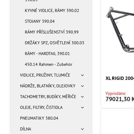
KYVNÉ VIDLICE, RÁMY 390.02
STOJANY 390.04
RÁMY PŘÍSLUŠENSTVÍ 390.99
DRŽÁKY SPZ, OSVĚTLENÍ 300.03
RÁMY - HARDTAIL 390.01
450.14 Rahmen - Zubehör
VIDLICE, PRUŽINY, TLUMIČE
XL RIGID 20
NÁDRŽE, BLATNÍKY, OLEJOVKY
Vyprodáno
TACHOMETRY, BUDÍKY, MĚŘIČE
79021,30 
OLEJE, FILTRY, ČISTIDLA
PNEUMATIKY 380.04
DÍLNA