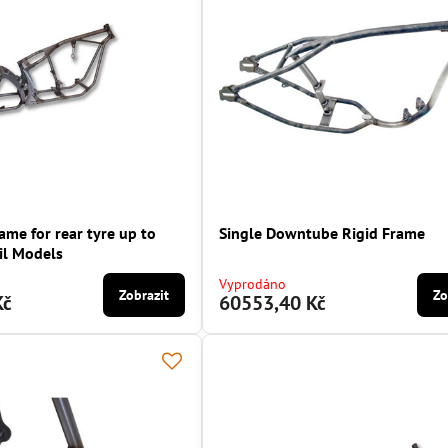
me for rear tyre up to
Single Downtube Rigid Frame
il Models
Vyprodáno
Zobrazit
Zo
Kč
60553,40 Kč