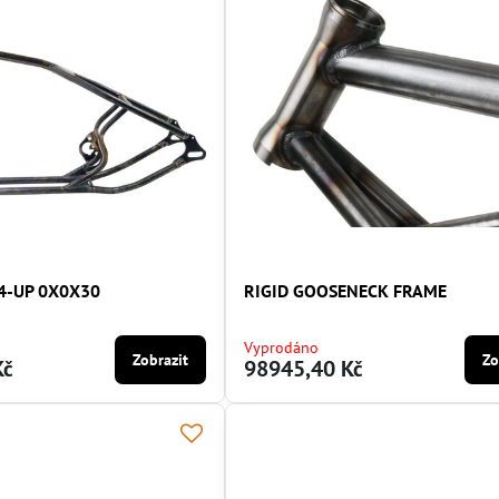
04-UP 0X0X30
RIGID GOOSENECK FRAME
Vyprodáno
Zobrazit
Zo
Kč
98945,40 Kč