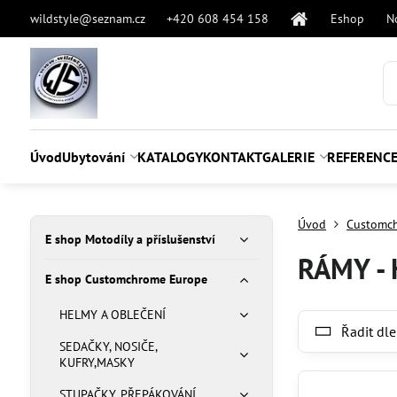
wildstyle@seznam.cz
+420 608 454 158
Eshop
N
Úvod
Ubytování
KATALOGY
KONTAKT
GALERIE
REFERENC
Úvod
Customc
E shop Motodíly a příslušenství
RÁMY - 
E shop Customchrome Europe
HELMY A OBLEČENÍ
Řadit dle
SEDAČKY, NOSIČE,
KUFRY,MASKY
STUPAČKY, PŘEPÁKOVÁNÍ