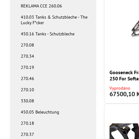
REKLAMA CCE 260.06
410.03 Tanks & Schutzbleche - The
Lucky F*cker
450.16 Tanks - Schutzbleche
270.08
270.34
270.19
Gooseneck Fra
250 For Softa
270.46
Vyprodáno
270.10
67500,10 
330.08
450.05 Beleuchtung
270.18
270.37