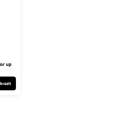
or up
brazit