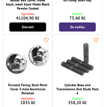
Rocker Box Cover, frame
Oil Pump Shaft Key
black, mesh black Matte Black
Powder Coated
Vyprodáno
Skladem
41104,90 Kč
73,40 Kč
Zobrazit
Do košíku
Forward Facing Skull Point
Cylinder Base and
Cover 5-hole Aluminium
Transmission End Studs Pack
Polished
4
Vyprodáno
Skladem
1835 Kč
358,20 Kč