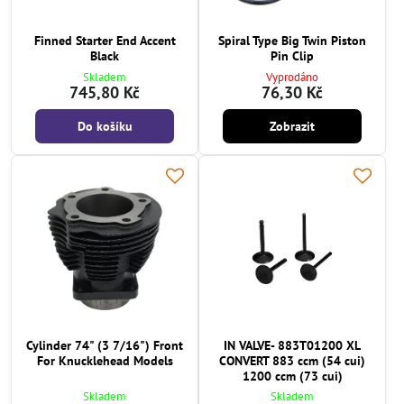
Finned Starter End Accent
Spiral Type Big Twin Piston
Black
Pin Clip
Skladem
Vyprodáno
745,80 Kč
76,30 Kč
Do košíku
Zobrazit
Cylinder 74" (3 7/16") Front
IN VALVE- 883T01200 XL
For Knucklehead Models
CONVERT 883 ccm (54 cui)
1200 ccm (73 cui)
Skladem
Skladem