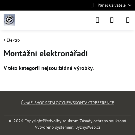
Panel uživatele
Elektro
Montážní elektronářadí
Úvod
E-SHOP
KATALOGY
NEWS
KONTAKT
REFERENCE
©
2026
Copyright
Předvolby soukromí
Zásady ochrany soukromí
Vytvořeno systémem:
ByznysWeb.cz