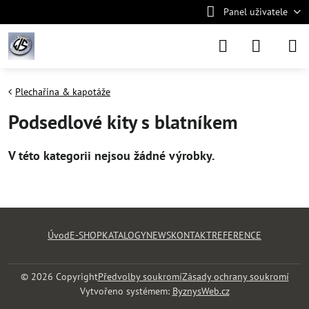
Panel uživatele
Plechařina & kapotáže
Podsedlové kity s blatníkem
Úvod
E-SHOP
KATALOGY
NEWS
KONTAKT
REFERENCE
©
2026
Copyright
Předvolby soukromí
Zásady ochrany soukromí
Vytvořeno systémem:
ByznysWeb.cz