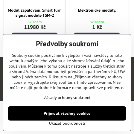
Modul zapalování. Smart turn
Elektronické moduly.
signal module TSM-2
Skladem
Skladem
11980 Kč
1 Kč
Do košíku
Do košíku
Předvolby soukromí
Soubory cookie používáme k vylepšení vaší návštěvy tohoto
webu, k analýze jeho výkonu a ke shromažďování údajů o jeho
používání. Můžeme k tomu použít nástroje a služby třetích stran
Úvod
E-SHOP
KATALOGY
NEWS
KONTAKT
REFERENCE
a shromážděná data mohou být přenášena partnerům v EU, USA
nebo jiných zemích. Kliknutím na „Přijmout všechny soubory
cookie“ vyjadřujete svůj souhlas s tímto zpracováním. Níže
©
2026
Copyright
Předvolby soukromí
Zásady ochrany soukromí
můžete najít podrobné informace nebo upravit své preference.
Vytvořeno systémem:
ByznysWeb.cz
Zásady ochrany soukromí
Přijmout všechny cookies
Ukázat podrobnosti