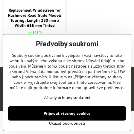
Replacement Windscreen for
Rushmore Road Glide Models
Touring; Length 280 mm x
Width 665 mm Tinted
Skladem
3002,60 Kč
Předvolby soukromí
Do košíku
Soubory cookie používáme k vylepšení vaší návštěvy tohoto
webu, k analýze jeho výkonu a ke shromažďování údajů o jeho
používání. Můžeme k tomu použít nástroje a služby třetích stran
a shromážděná data mohou být přenášena partnerům v EU, USA
nebo jiných zemích. Kliknutím na „Přijmout všechny soubory
Úvod
E-SHOP
KATALOGY
NEWS
KONTAKT
REFERENCE
cookie“ vyjadřujete svůj souhlas s tímto zpracováním. Níže
můžete najít podrobné informace nebo upravit své preference.
©
2026
Copyright
Předvolby soukromí
Zásady ochrany soukromí
Zásady ochrany soukromí
Vytvořeno systémem:
ByznysWeb.cz
Přijmout všechny cookies
Ukázat podrobnosti