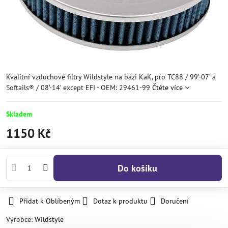
Kvalitní vzduchové filtry Wildstyle na bázi KaK, pro TC88 / 99’-07’ a
Softails® / 08’-14’ except EFI - OEM: 29461-99
Čtěte více
Skladem
1150 Kč
Do košíku
Přidat k Oblíbeným
Dotaz k produktu
Doručení
Výrobce:
Wildstyle