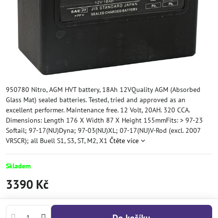
950780 Nitro, AGM HVT battery, 18Ah 12VQuality AGM (Absorbed
Glass Mat) sealed batteries. Tested, tried and approved as an
excellent performer. Maintenance free. 12 Volt, 20AH. 320 CCA.
Dimensions: Length 176 X Width 87 X Height 155mmFits: > 97-23
Softail; 97-17(NU)Dyna; 97-03(NU)XL; 07-17(NU)V-Rod (excl. 2007
VRSCR); all Buell S1, S3, ST, M2, X1
Čtěte více
Skladem
3390 Kč
Do košíku