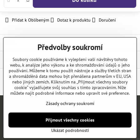
Přidat k Oblíbeným
Dotaz k produktu
Doručení
Popis
Předvolby soukromí
Diskuse
Soubory cookie používáme k vylepšení vaší návštěvy tohoto
0
webu, k analýze jeho výkonu a ke shromažďování údajů o jeho
používání. Můžeme k tomu použít nástroje a služby třetích stran
a shromážděná data mohou být přenášena partnerům v EU, USA
nebo jiných zemích. Kliknutím na „Přijmout všechny soubory
Facebook
Twitter
Bluesky
Pinterest
Reddit
LinkedIn
WhatsApp
E-
mail
cookie“ vyjadřujete svůj souhlas s tímto zpracováním. Níže
můžete najít podrobné informace nebo upravit své preference.
Zásady ochrany soukromí
Úvod
E-SHOP
KATALOGY
NEWS
KONTAKT
REFERENCE
Přijmout všechny cookies
©
2026
Copyright
Předvolby soukromí
Zásady ochrany soukromí
Ukázat podrobnosti
Vytvořeno systémem:
ByznysWeb.cz