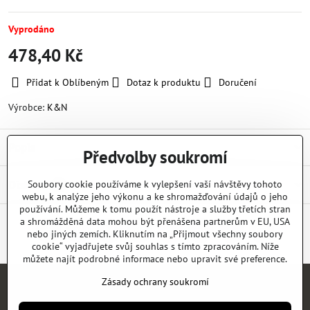
Vyprodáno
478,40 Kč
Přidat k Oblíbeným
Dotaz k produktu
Doručení
Výrobce:
K&N
Popis
Předvolby soukromí
Diskuse
Soubory cookie používáme k vylepšení vaší návštěvy tohoto
0
webu, k analýze jeho výkonu a ke shromažďování údajů o jeho
používání. Můžeme k tomu použít nástroje a služby třetích stran
a shromážděná data mohou být přenášena partnerům v EU, USA
nebo jiných zemích. Kliknutím na „Přijmout všechny soubory
Facebook
Twitter
Bluesky
Pinterest
Reddit
LinkedIn
WhatsApp
E-
mail
cookie“ vyjadřujete svůj souhlas s tímto zpracováním. Níže
můžete najít podrobné informace nebo upravit své preference.
Zásady ochrany soukromí
Úvod
E-SHOP
KATALOGY
NEWS
KONTAKT
REFERENCE