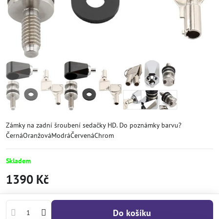
Zámky na zadní šroubení sedačky HD. Do poznámky barvu?
ČernáOranžováModráČervenáChrom
Skladem
1390 Kč
Do košíku