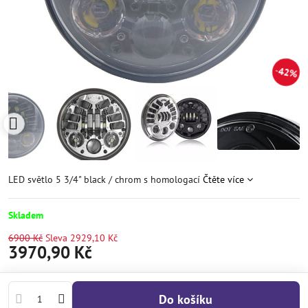
42%
LED světlo 5 3/4" black / chrom s homologací
Čtěte více
Skladem
6900 Kč
Sleva
2929,10 Kč
3970,90 Kč
Do košíku