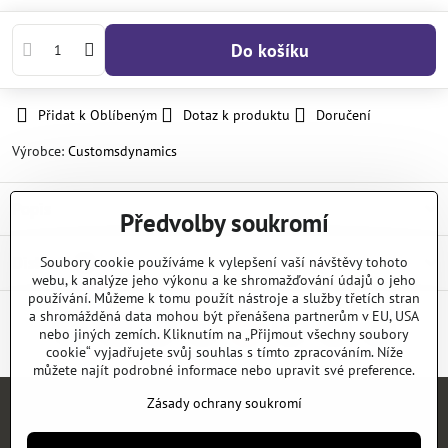
Do košíku
Přidat k Oblíbeným
Dotaz k produktu
Doručení
Výrobce:
Customsdynamics
Popis
Předvolby soukromí
Diskuse
Soubory cookie používáme k vylepšení vaší návštěvy tohoto
0
webu, k analýze jeho výkonu a ke shromažďování údajů o jeho
používání. Můžeme k tomu použít nástroje a služby třetích stran
a shromážděná data mohou být přenášena partnerům v EU, USA
nebo jiných zemích. Kliknutím na „Přijmout všechny soubory
Facebook
Twitter
Bluesky
Pinterest
Reddit
LinkedIn
WhatsApp
E-
mail
cookie“ vyjadřujete svůj souhlas s tímto zpracováním. Níže
můžete najít podrobné informace nebo upravit své preference.
Zásady ochrany soukromí
Úvod
E-SHOP
KATALOGY
NEWS
KONTAKT
REFERENCE