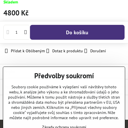
Skladem
4800 Kč
Do košíku
Přidat k Oblíbeným
Dotaz k produktu
Doručení
Popis
Předvolby soukromí
Diskuse
Soubory cookie používáme k vylepšení vaší návštěvy tohoto
2
webu, k analýze jeho výkonu a ke shromažďování údajů o jeho
používání. Můžeme k tomu použít nástroje a služby třetích stran
a shromážděná data mohou být přenášena partnerům v EU, USA
nebo jiných zemích. Kliknutím na „Přijmout všechny soubory
Facebook
Twitter
Bluesky
Pinterest
Reddit
LinkedIn
WhatsApp
E-
mail
cookie“ vyjadřujete svůj souhlas s tímto zpracováním. Níže
můžete najít podrobné informace nebo upravit své preference.
Zásady ochrany soukromí