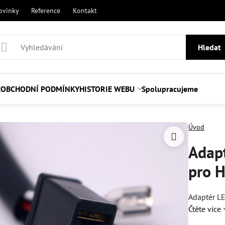
ovinky
Reference
Kontakt
Hledat
E
OBCHODNÍ PODMÍNKY
HISTORIE WEBU
Spolupracujeme
Úvod
Adapt
pro 
Adaptér L
Čtěte více