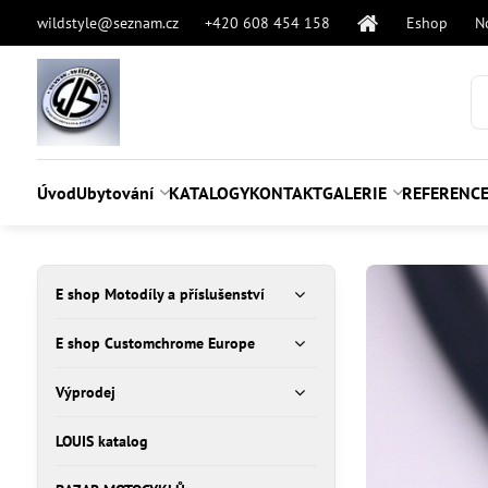
wildstyle@seznam.cz
+420 608 454 158
Eshop
N
Úvod
Ubytování
KATALOGY
KONTAKT
GALERIE
REFERENC
E shop Motodíly a příslušenství
E shop Customchrome Europe
Výprodej
LOUIS katalog