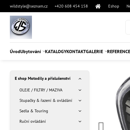
wildstyle@seznam.cz
+420 608 454 158
Eshop
N
Úvod
Ubytování
KATALOGY
KONTAKT
GALERIE
REFERENC
E shop Motodíly a příslušenství
OLEJE / FILTRY / MAZIVA
Stupačky & řazení & ovládání
Sedla & Touring
Ruční ovládání