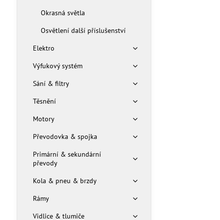
Okrasná světla
Osvětlení další příslušenství
Elektro
Výfukový systém
Sání & filtry
Těsnění
Motory
Převodovka & spojka
Primární & sekundární
převody
Kola & pneu & brzdy
Rámy
Vidlice & tlumiče