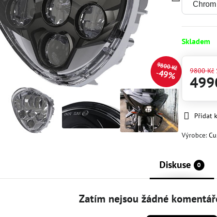
Skladem
9800 Kč
9800 Kč
49%
499
Přidat 
Výrobce:
Cu
Diskuse
0
Zatím nejsou žádné komentáře