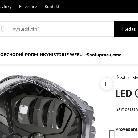
ovinky
Reference
Kontakt
Hledat
E
OBCHODNÍ PODMÍNKY
HISTORIE WEBU
Spolupracujeme
Úvod
Mo
LED 
Samostatn
Provedení