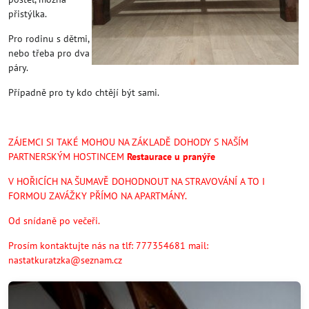
přistýlka.
Pro rodinu s dětmi,
nebo třeba pro dva
páry.
Případně pro ty kdo chtějí být sami.
ZÁJEMCI SI TAKÉ MOHOU NA ZÁKLADĚ DOHODY S NAŠÍM
PARTNERSKÝM HOSTINCEM
Restaurace u pranýře
V HOŘICÍCH NA ŠUMAVĚ DOHODNOUT NA STRAVOVÁNÍ A TO I
FORMOU ZAVÁŽKY PŘÍMO NA APARTMÁNY.
Od snídaně po večeři.
Prosím kontaktujte nás na tlf: 777354681 mail:
nastatkuratzka@seznam.cz