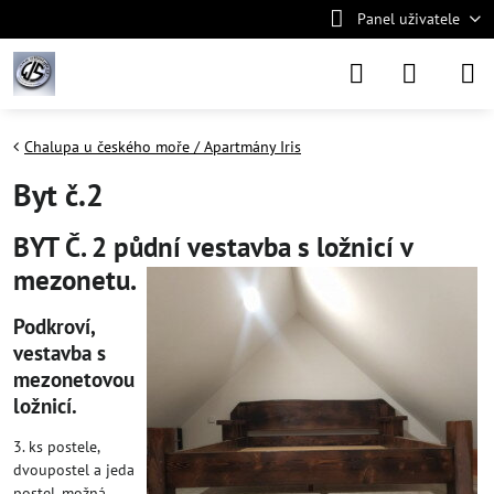
Panel uživatele
Chalupa u českého moře / Apartmány Iris
Byt č.2
BYT Č. 2 půdní vestavba s ložnicí v
mezonetu.
Podkroví,
vestavba s
mezonetovou
ložnicí.
3. ks postele,
dvoupostel a jeda
postel, možná