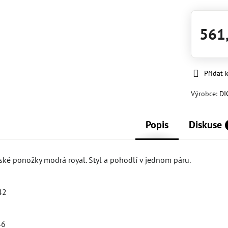
561
Přidat 
Výrobce:
DI
Popis
Diskuse
nské ponožky modrá royal. Styl a pohodlí v jednom páru.
42
46