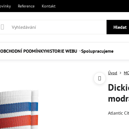
ovinky
Reference
Kontakt
Hledat
E
OBCHODNÍ PODMÍNKY
HISTORIE WEBU
Spolupracujeme
Úvod
MO
Dicki
modrá
Atlantic C