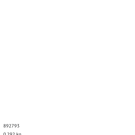
892793
0.292 kg