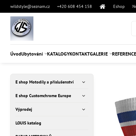
wildstyle@seznam.cz
+420 608 454 158
Eshop
N
Úvod
Ubytování
KATALOGY
KONTAKT
GALERIE
REFERENC
E shop Motodíly a příslušenství
E shop Customchrome Europe
Výprodej
LOUIS katalog