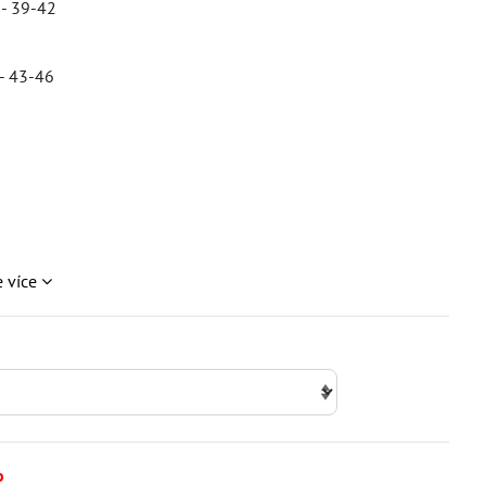
 - 39-42
 - 43-46
e více
o