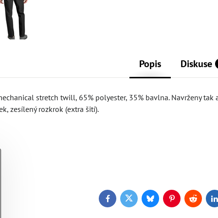
Popis
Diskuse
 mechanical stretch twill, 65% polyester, 35% bavlna. Navrženy tak
, zesílený rozkrok (extra šití).
Facebook
Twitter
Bluesky
Pinterest
Reddit
L