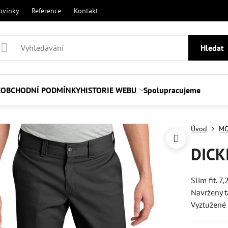
ovinky
Reference
Kontakt
Hledat
E
OBCHODNÍ PODMÍNKY
HISTORIE WEBU
Spolupracujeme
Úvod
MO
DICKI
Slim fit. 
Navrženy t
Vyztužené 