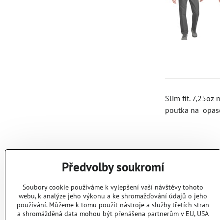
Slim fit. 7,25oz
poutka na opasek
Předvolby soukromí
Soubory cookie používáme k vylepšení vaší návštěvy tohoto
webu, k analýze jeho výkonu a ke shromažďování údajů o jeho
používání. Můžeme k tomu použít nástroje a služby třetích stran
a shromážděná data mohou být přenášena partnerům v EU, USA