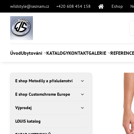
wildstyle@seznam.cz
+420 608 454 158
Eshop
N
Úvod
Ubytování
KATALOGY
KONTAKT
GALERIE
REFERENC
E shop Motodíly a příslušenství
E shop Customchrome Europe
Výprodej
LOUIS katalog