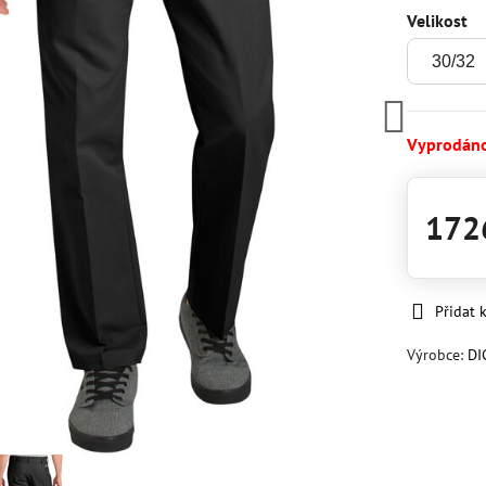
Velikost
Vyprodán
172
Přidat 
Výrobce:
DI