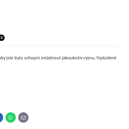
0
 aby jste bylo schopni zvládnout jakoukoliv výzvu. Vyztužené
inkedIn
WhatsApp
E-
mail