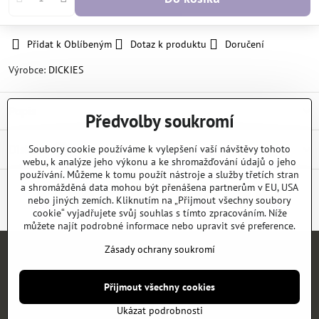
Přidat k Oblíbeným
Dotaz k produktu
Doručení
Výrobce:
DICKIES
Popis
Předvolby soukromí
Diskuse
Soubory cookie používáme k vylepšení vaší návštěvy tohoto
0
webu, k analýze jeho výkonu a ke shromažďování údajů o jeho
používání. Můžeme k tomu použít nástroje a služby třetích stran
a shromážděná data mohou být přenášena partnerům v EU, USA
nebo jiných zemích. Kliknutím na „Přijmout všechny soubory
Facebook
Twitter
Bluesky
Pinterest
Reddit
LinkedIn
WhatsApp
E-
mail
cookie“ vyjadřujete svůj souhlas s tímto zpracováním. Níže
můžete najít podrobné informace nebo upravit své preference.
Zásady ochrany soukromí
Úvod
E-SHOP
KATALOGY
NEWS
KONTAKT
REFERENCE
Přijmout všechny cookies
©
2026
Copyright
Předvolby soukromí
Zásady ochrany soukromí
Ukázat podrobnosti
Vytvořeno systémem:
ByznysWeb.cz