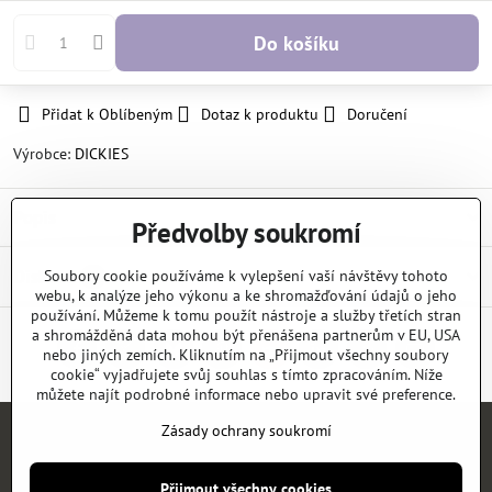
Do košíku
Přidat k Oblíbeným
Dotaz k produktu
Doručení
Výrobce:
DICKIES
Popis
Předvolby soukromí
Diskuse
Soubory cookie používáme k vylepšení vaší návštěvy tohoto
0
webu, k analýze jeho výkonu a ke shromažďování údajů o jeho
používání. Můžeme k tomu použít nástroje a služby třetích stran
a shromážděná data mohou být přenášena partnerům v EU, USA
nebo jiných zemích. Kliknutím na „Přijmout všechny soubory
Facebook
Twitter
Bluesky
Pinterest
Reddit
LinkedIn
WhatsApp
E-
mail
cookie“ vyjadřujete svůj souhlas s tímto zpracováním. Níže
můžete najít podrobné informace nebo upravit své preference.
Zásady ochrany soukromí
Úvod
E-SHOP
KATALOGY
NEWS
KONTAKT
REFERENCE
Přijmout všechny cookies