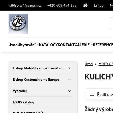
wildstyle@seznam.cz
+420 608 454 158
Eshop
N
Úvod
Ubytování
KATALOGY
KONTAKT
GALERIE
REFERENC
Úvod
MOTO OB
E shop Motodíly a příslušenství
KULICH
E shop Customchrome Europe
Výprodej
Řadit dle
LOUIS katalog