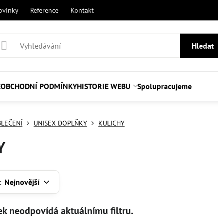
ovinky
Reference
Kontakt
Hledat
E
OBCHODNÍ PODMÍNKY
HISTORIE WEBU
Spolupracujeme
LEČENÍ
UNISEX DOPLŇKY
KULICHY
Y
:
Nejnovější