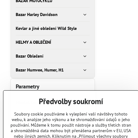
BAZAR MOTOCYKLŮ
Bazar Harley Davidson
Kevlar a jiné oblečení Wild Style
HELMY A OBLEČENÍ
Bazar Oblečení
Bazar Humvee, Humer, H1
Parametry
Předvolby soukromí
Hledat text
Prohledat
Soubory cookie používáme k vylepšení vaší návštěvy tohoto
webu, k analýze jeho výkonu a ke shromažďování údajů o jeho
výsledky
používání. Můžeme k tomu použít nástroje a služby třetích stran
filtru
a shromážděná data mohou být přenášena partnerům v EU, USA
fulltextem
nebo jiných zemích. Kliknutím na „Přijmout všechny soubory