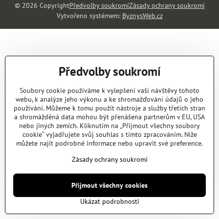
©
2026
Copyright
Předvolby soukromí
Zásady ochrany soukromí
Vytvořeno systémem:
ByznysWeb.cz
Předvolby soukromí
Soubory cookie používáme k vylepšení vaší návštěvy tohoto
webu, k analýze jeho výkonu a ke shromažďování údajů o jeho
používání. Můžeme k tomu použít nástroje a služby třetích stran
a shromážděná data mohou být přenášena partnerům v EU, USA
nebo jiných zemích. Kliknutím na „Přijmout všechny soubory
cookie“ vyjadřujete svůj souhlas s tímto zpracováním. Níže
můžete najít podrobné informace nebo upravit své preference.
Zásady ochrany soukromí
Přijmout všechny cookies
Ukázat podrobnosti