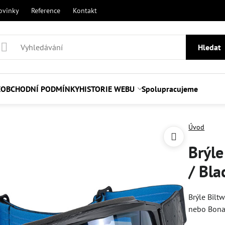
ovinky
Reference
Kontakt
Hledat
E
OBCHODNÍ PODMÍNKY
HISTORIE WEBU
Spolupracujeme
Úvod
Brýle
/ Bla
Brýle Bilt
nebo Bon