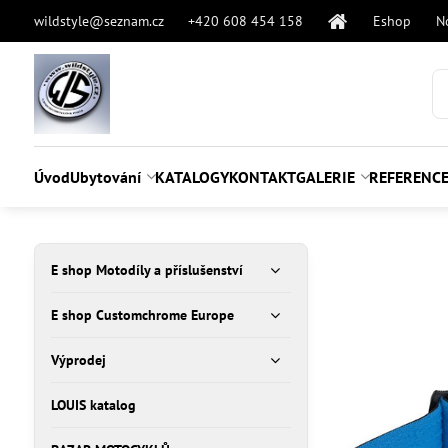
wildstyle@seznam.cz
+420 608 454 158
Eshop
N
Úvod
Ubytování
KATALOGY
KONTAKT
GALERIE
REFERENC
E shop Motodíly a příslušenství
E shop Customchrome Europe
Výprodej
LOUIS katalog