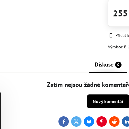
255
Přidat 
Výrobce:
Bi
Diskuse
0
Zatím nejsou žádné komentáře
Nový komentář
Facebook
Twitter
Bluesky
Pinterest
Reddit
L