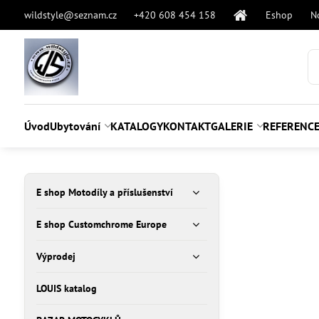
wildstyle@seznam.cz
+420 608 454 158
Eshop
N
Úvod
Ubytování
KATALOGY
KONTAKT
GALERIE
REFERENC
E shop Motodíly a příslušenství
E shop Customchrome Europe
Výprodej
LOUIS katalog