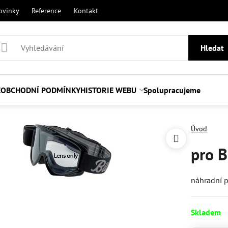
ovinky
Reference
Kontakt
Hledat
E
OBCHODNÍ PODMÍNKY
HISTORIE WEBU
Spolupracujeme
Úvod
pro B
náhradní p
Skladem