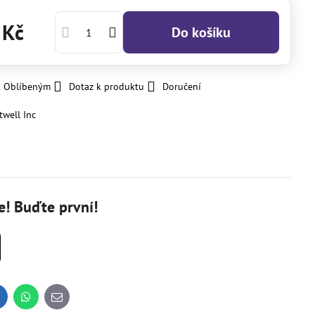
 Kč
Do košíku
k Oblíbeným
Dotaz k produktu
Doručení
ltwell Inc
! Buďte první!
inkedIn
WhatsApp
E-
mail