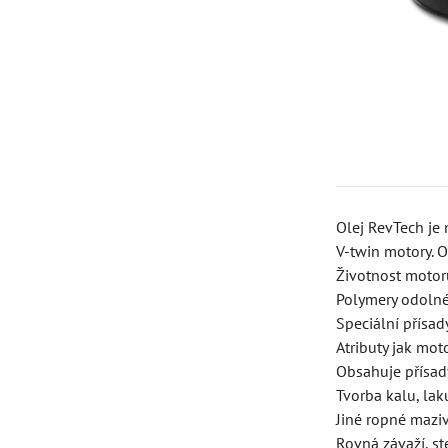
Olej RevTech je
V-twin motory. O
Životnost motor
Polymery odolné p
Speciální přísad
Atributy jak mot
Obsahuje přísady
Tvorba kalu, lak
Jiné ropné mazi
Rovná závaží, s