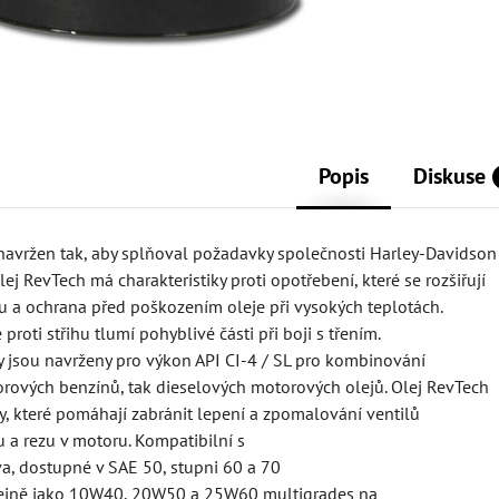
Popis
Diskuse
 navržen tak, aby splňoval požadavky společnosti Harley-Davidson
lej RevTech má charakteristiky proti opotřebení, které se rozšiřují
u a ochrana před poškozením oleje při vysokých teplotách.
roti střihu tlumí pohyblivé části při boji s třením.
y jsou navrženy pro výkon API CI-4 / SL pro kombinování
orových benzínů, tak dieselových motorových olejů. Olej RevTech
, které pomáhají zabránit lepení a zpomalování ventilů
u a rezu v motoru. Kompatibilní s
va, dostupné v SAE 50, stupni 60 a 70
tejně jako 10W40, 20W50 a 25W60 multigrades na