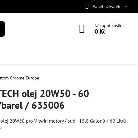
Panel uživatele
Nákupní košík
0 Kč
stom Chrome Europe
TECH olej 20W50 - 60
/barel / 635006
lej 20W50 pro V-twin motory / sud - 15,8 Galonů / 60 Litrů