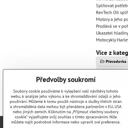
Splňovat potřeb
RevTech Oil spl
Motory a jeho po
Prodává se v po
Ukazatel hladiny
Motocykly Harle
Více z kate
Převodovka 
Příslušenstv
Předvolby soukromí
OLEJE / FILT
Soubory cookie používáme k vylepšení vaší návštěvy tohoto
webu, k analýze jeho výkonu a ke shromažďování údajů o jeho
používání. Můžeme k tomu použít nástroje a služby třetích stran
a shromážděná data mohou být přenášena partnerům v EU, USA
nebo jiných zemích. Kliknutím na „Přijmout všechny soubory
cookie“ vyjadřujete svůj souhlas s tímto zpracováním. Níže
můžete najít podrobné informace nebo upravit své preference.