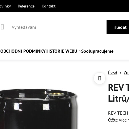
ovinky
Reference
Kontakt
Hledat
E
OBCHODNÍ PODMÍNKY
HISTORIE WEBU
Spolupracujeme
Úvod
Cu
REV 
Litrů
REV TECH o
Čtěte více