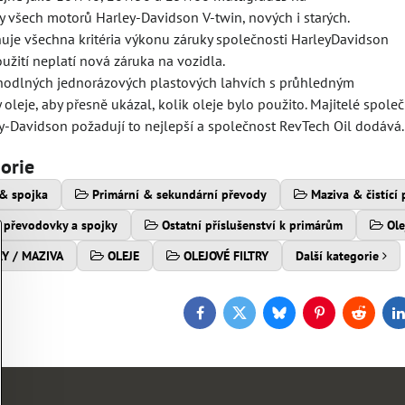
y všech motorů Harley-Davidson V-twin, nových i starých.
ňuje všechna kritéria výkonu záruky společnosti HarleyDavidson
užití neplatí nová záruka na vozidla.
hodlných jednorázových plastových lahvích s průhledným
 oleje, aby přesně ukázal, kolik oleje bylo použito. Majitelé společ
y-Davidson požadují to nejlepší a společnost RevTech Oil dodává.
gorie
& spojka
Primární & sekundární převody
Maziva & čistící
í převodovky a spojky
Ostatní příslušenství k primárům
Ole
RY / MAZIVA
OLEJE
OLEJOVÉ FILTRY
Další kategorie
Facebook
Twitter
Bluesky
Pinterest
Reddit
L