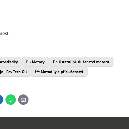
nosti
 prostředky
Motory
Ostatní příslušenství motoru
je - Rev Tech Oil
Motodíly a příslušenství
inkedIn
WhatsApp
E-
mail