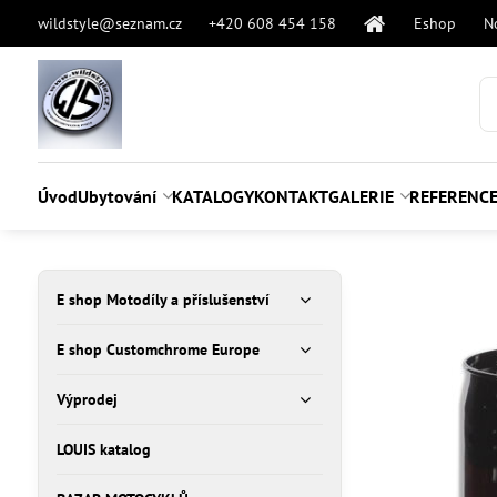
wildstyle@seznam.cz
+420 608 454 158
Eshop
N
Úvod
Ubytování
KATALOGY
KONTAKT
GALERIE
REFERENC
E shop Motodíly a příslušenství
E shop Customchrome Europe
Výprodej
LOUIS katalog