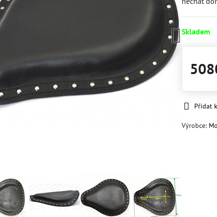
nechat dor
Skladem
508
Přidat 
Výrobce:
Mo