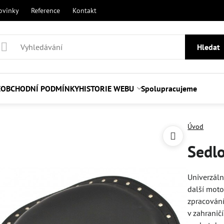
ovinky
Reference
Kontakt
Hledat
E
OBCHODNÍ PODMÍNKY
HISTORIE WEBU
Spolupracujeme
Úvod
Sedl
Univerzáln
další moto
zpracován
v zahranič