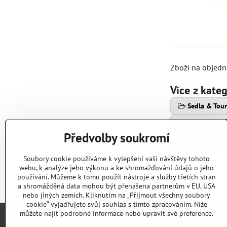
Zboží na objední
Více z kate
Sedla & Tou
SEDLA / BRA
Předvolby soukromí
SEDAČKY, NO
Soubory cookie používáme k vylepšení vaší návštěvy tohoto
webu, k analýze jeho výkonu a ke shromažďování údajů o jeho
používání. Můžeme k tomu použít nástroje a služby třetích stran
a shromážděná data mohou být přenášena partnerům v EU, USA
nebo jiných zemích. Kliknutím na „Přijmout všechny soubory
cookie“ vyjadřujete svůj souhlas s tímto zpracováním. Níže
můžete najít podrobné informace nebo upravit své preference.