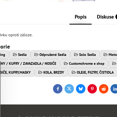
Popis
Diskuse
vku oproti záloze.
gorie
ring
Sedla
Odpružené Sedla
Solo Sedla
Motod
ŠNY / KUFRY / ZAVAZADLA / NOSIČE
Customchrome e shop
SIČE, KUFRY,MASKY
KOLA, BRZDY
OLEJE, FILTRY, ČISTIDLA
Facebook
Twitter
Bluesky
Pinterest
Reddit
L