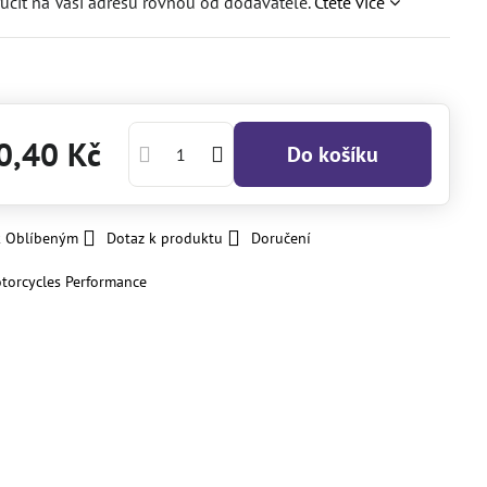
učit na Vaši adresu rovnou od dodavatele.
Čtěte více
0,40 Kč
Do košíku
k Oblíbeným
Dotaz k produktu
Doručení
torcycles Performance