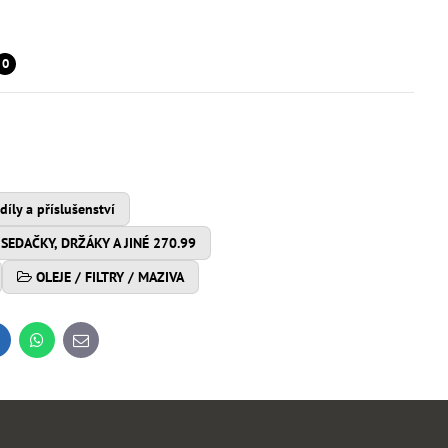
0
íly a příslušenství
SEDAČKY, DRŽÁKY A JINÉ 270.99
OLEJE / FILTRY / MAZIVA
inkedIn
WhatsApp
E-
mail