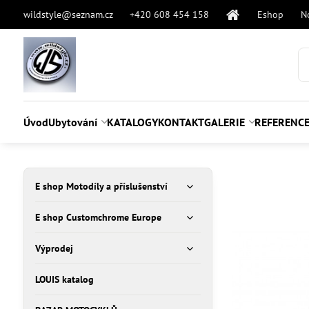
wildstyle@seznam.cz
+420 608 454 158
Eshop
N
Úvod
Ubytování
KATALOGY
KONTAKT
GALERIE
REFERENC
E shop Motodíly a příslušenství
E shop Customchrome Europe
Výprodej
LOUIS katalog