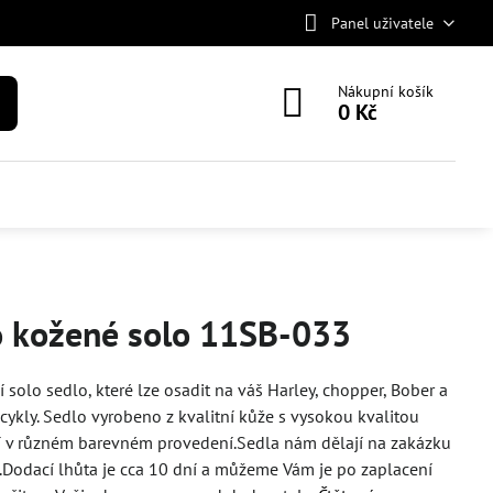
Panel uživatele
Nákupní košík
0 Kč
o kožené solo 11SB-033
í solo sedlo, které lze osadit na váš Harley, chopper, Bober a
cykly. Sedlo vyrobeno z kvalitní kůže s vysokou kvalitou
í v různém barevném provedení.Sedla nám dělají na zakázku
í.Dodací lhůta je cca 10 dní a můžeme Vám je po zaplacení