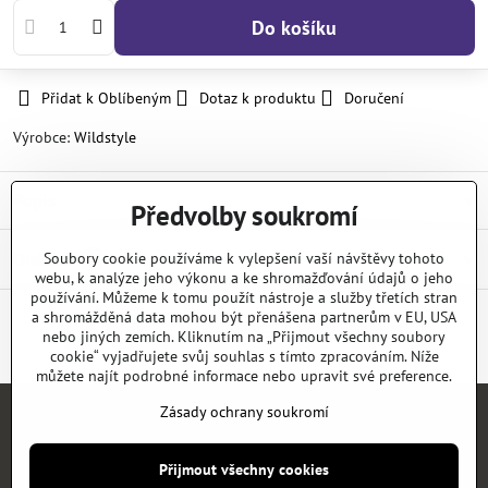
Do košíku
Přidat k Oblíbeným
Dotaz k produktu
Doručení
Výrobce:
Wildstyle
Popis
Předvolby soukromí
Diskuse
Soubory cookie používáme k vylepšení vaší návštěvy tohoto
0
webu, k analýze jeho výkonu a ke shromažďování údajů o jeho
používání. Můžeme k tomu použít nástroje a služby třetích stran
a shromážděná data mohou být přenášena partnerům v EU, USA
nebo jiných zemích. Kliknutím na „Přijmout všechny soubory
Facebook
Twitter
Bluesky
Pinterest
Reddit
LinkedIn
WhatsApp
E-
mail
cookie“ vyjadřujete svůj souhlas s tímto zpracováním. Níže
můžete najít podrobné informace nebo upravit své preference.
Zásady ochrany soukromí
Úvod
E-SHOP
KATALOGY
NEWS
KONTAKT
REFERENCE
Přijmout všechny cookies