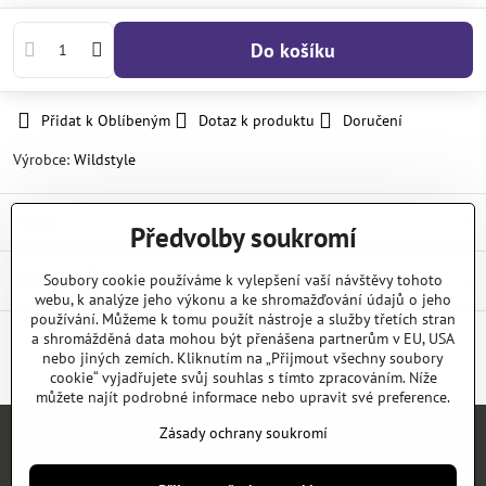
Do košíku
Přidat k Oblíbeným
Dotaz k produktu
Doručení
Výrobce:
Wildstyle
Popis
Předvolby soukromí
Diskuse
Soubory cookie používáme k vylepšení vaší návštěvy tohoto
0
webu, k analýze jeho výkonu a ke shromažďování údajů o jeho
používání. Můžeme k tomu použít nástroje a služby třetích stran
a shromážděná data mohou být přenášena partnerům v EU, USA
nebo jiných zemích. Kliknutím na „Přijmout všechny soubory
Facebook
Twitter
Bluesky
Pinterest
Reddit
LinkedIn
WhatsApp
E-
mail
cookie“ vyjadřujete svůj souhlas s tímto zpracováním. Níže
můžete najít podrobné informace nebo upravit své preference.
Zásady ochrany soukromí
Úvod
E-SHOP
KATALOGY
NEWS
KONTAKT
REFERENCE