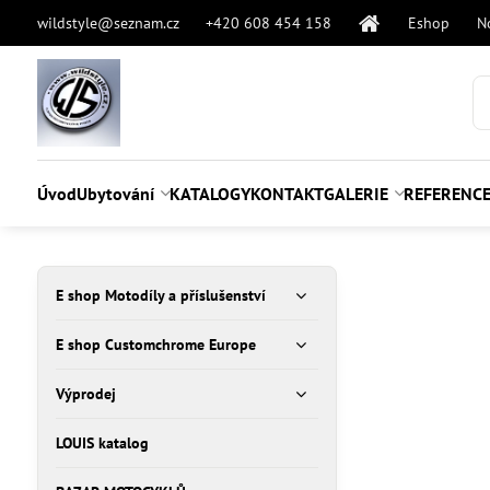
wildstyle@seznam.cz
+420 608 454 158
Eshop
N
Úvod
Ubytování
KATALOGY
KONTAKT
GALERIE
REFERENC
E shop Motodíly a příslušenství
E shop Customchrome Europe
Výprodej
LOUIS katalog