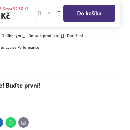
č
Sleva
52,50 Kč
Do košíku
 Kč
k Oblíbeným
Dotaz k produktu
Doručení
torcycles Performance
! Buďte první!
inkedIn
WhatsApp
E-
mail