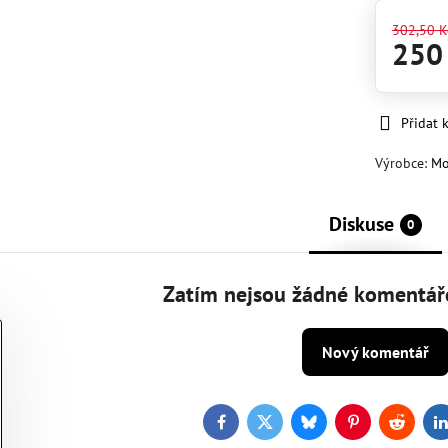
302,50 K
250
Přidat 
Výrobce:
Mo
Diskuse
0
Zatím nejsou žádné komentáře
Nový komentář
Facebook
Twitter
Bluesky
Pinterest
Reddit
L