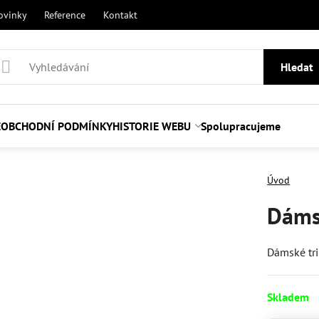
ovinky
Reference
Kontakt
Hledat
E
OBCHODNÍ PODMÍNKY
HISTORIE WEBU
Spolupracujeme
Úvod
Dáms
Dámské tr
Skladem