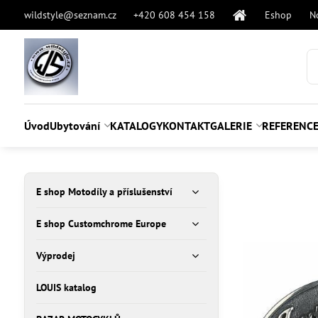
wildstyle@seznam.cz
+420 608 454 158
Eshop
N
Úvod
Ubytování
KATALOGY
KONTAKT
GALERIE
REFERENC
E shop Motodíly a příslušenství
E shop Customchrome Europe
Výprodej
LOUIS katalog