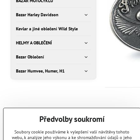
BAZAR MOTOCYKLŮ
Bazar Harley Davidson
Kevlar a jiné oblečení Wild Style
HELMY A OBLEČENÍ
Bazar Oblečení
Bazar Humvee, Humer, H1
Předvolby soukromí
Soubory cookie používáme k vylepšení vaší návštěvy tohoto
webu, k analýze jeho výkonu a ke shromažďování údajů o jeho