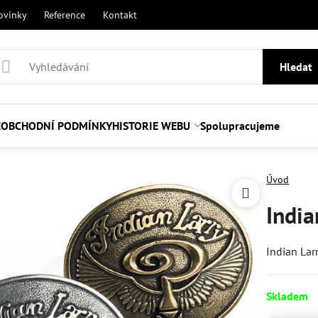
ovinky
Reference
Kontakt
Hledat
E
OBCHODNÍ PODMÍNKY
HISTORIE WEBU
Spolupracujeme
Úvod
India
Indian Lar
Skladem