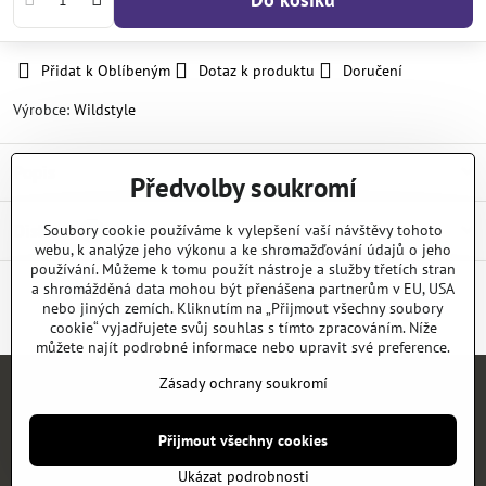
Přidat k Oblíbeným
Dotaz k produktu
Doručení
Výrobce:
Wildstyle
Popis
Předvolby soukromí
Diskuse
Soubory cookie používáme k vylepšení vaší návštěvy tohoto
1
webu, k analýze jeho výkonu a ke shromažďování údajů o jeho
používání. Můžeme k tomu použít nástroje a služby třetích stran
a shromážděná data mohou být přenášena partnerům v EU, USA
nebo jiných zemích. Kliknutím na „Přijmout všechny soubory
Facebook
Twitter
Bluesky
Pinterest
Reddit
LinkedIn
WhatsApp
E-
mail
cookie“ vyjadřujete svůj souhlas s tímto zpracováním. Níže
můžete najít podrobné informace nebo upravit své preference.
Zásady ochrany soukromí
Úvod
E-SHOP
KATALOGY
NEWS
KONTAKT
REFERENCE
Přijmout všechny cookies
©
2026
Copyright
Předvolby soukromí
Zásady ochrany soukromí
Ukázat podrobnosti
Vytvořeno systémem:
ByznysWeb.cz