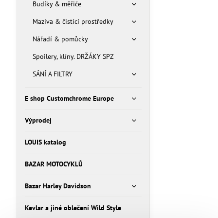
Budíky & měřiče
Maziva & čistící prostředky
Nářadí & pomůcky
Spoilery, klíny. DRŽÁKY SPZ
SÁNÍ A FILTRY
E shop Customchrome Europe
Výprodej
LOUIS katalog
BAZAR MOTOCYKLŮ
Bazar Harley Davidson
Kevlar a jiné oblečení Wild Style