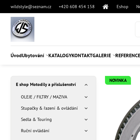
wildstyle@seznam.cz
+420 608 454 158
Eshop
N
Úvod
Ubytování
KATALOGY
KONTAKT
GALERIE
REFERENC
NOVINKA
E shop Motodíly a příslušenství
OLEJE / FILTRY / MAZIVA
Stupačky & řazení & ovládání
Sedla & Touring
Ruční ovládání