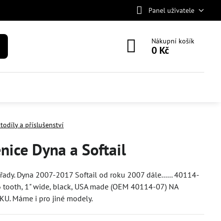
Panel uživatele
Nákupní košík
0 Kč
todíly a příslušenství
ice Dyna a Softail
ady. Dyna 2007-2017 Softail od roku 2007 dále...... 40114-
6 tooth, 1" wide, black, USA made (OEM 40114-07) NA
U. Máme i pro jiné modely.