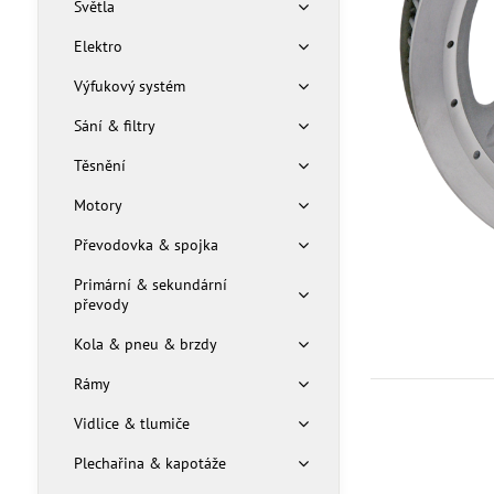
Světla
Elektro
Výfukový systém
Sání & filtry
Těsnění
Motory
Převodovka & spojka
Primární & sekundární
převody
Kola & pneu & brzdy
Rámy
Vidlice & tlumiče
Plechařina & kapotáže