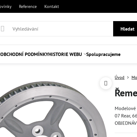
ovinky
Reference
Kontakt
Hledat
E
OBCHODNÍ PODMÍNKY
HISTORIE WEBU
Spolupracujeme
Úvod
Mo
Řemen
Modelové ř
07 Rear, 6
OBJEDNÁVK