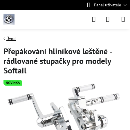
Panel uživatele
Úvod
Přepákování hliníkové leštěné -
rádlované stupačky pro modely
Softail
NOVINKA