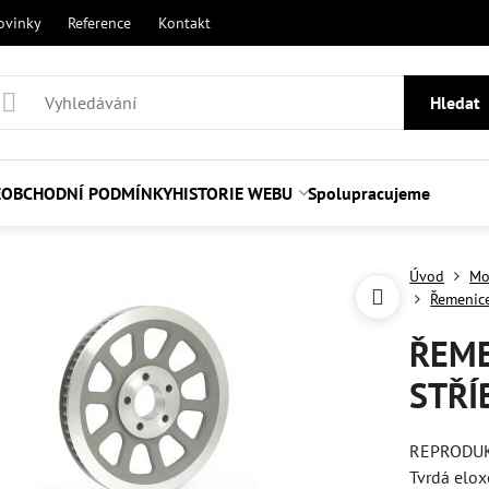
ovinky
Reference
Kontakt
Hledat
E
OBCHODNÍ PODMÍNKY
HISTORIE WEBU
Spolupracujeme
Úvod
Mo
Řemenic
ŘEME
STŘÍ
REPRODUK
Tvrdá elo