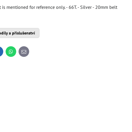
is mentioned for reference only. - 66T. - Silver - 20mm belt
díly a příslušenství
inkedIn
WhatsApp
E-
mail