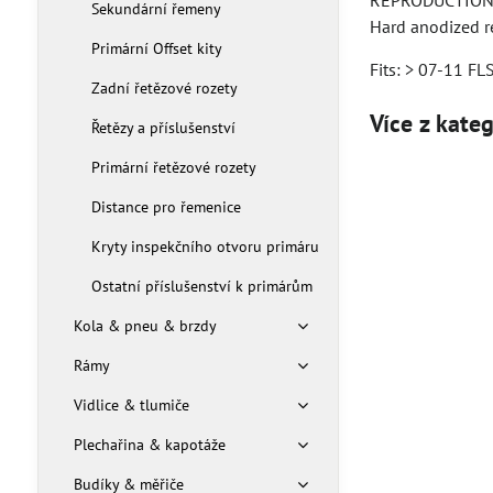
REPRODUCTION 
Sekundární řemeny
Hard anodized re
Primární Offset kity
Fits: > 07-11 F
Zadní řetězové rozety
Více z kate
Řetězy a příslušenství
Primární řetězové rozety
Distance pro řemenice
Kryty inspekčního otvoru primáru
Ostatní příslušenství k primárům
Kola & pneu & brzdy
Rámy
Vidlice & tlumiče
Plechařina & kapotáže
Budíky & měřiče