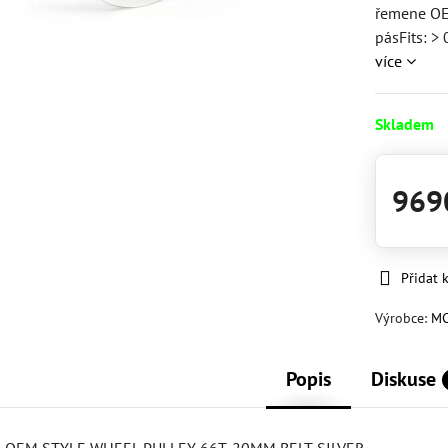
řemene OEM
pásFits: >
více
Skladem
969
Přidat 
Výrobce:
M
Popis
Diskuse