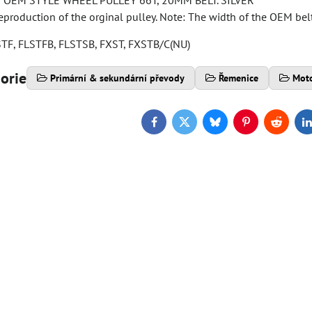
OEM STYLE WHEEL PULLEY 66T, 20MM BELT. SILVER
production of the orginal pulley. Note: The width of the OEM belt 
LSTF, FLSTFB, FLSTSB, FXST, FXSTB/C(NU)
gorie
Primární & sekundární převody
Řemenice
Moto
Facebook
Twitter
Bluesky
Pinterest
Reddit
L