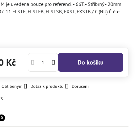
 je uvedena pouze pro referenci. - 66T. - Stříbrný - 20mm
 07-11 FLSTF, FLSTFB, FLSTSB, FXST, FXSTB / C (NU)
Čtěte
0 Kč
Do košíku
k Oblíbeným
Dotaz k produktu
Doručení
CS
0