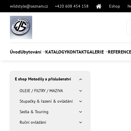
wildstyle@seznam.cz
+420 608 454 158
Eshop
N
Úvod
Ubytování
KATALOGY
KONTAKT
GALERIE
REFERENC
E shop Motodíly a příslušenství
OLEJE / FILTRY / MAZIVA
Stupačky & řazení & ovládání
Sedla & Touring
Ruční ovládání