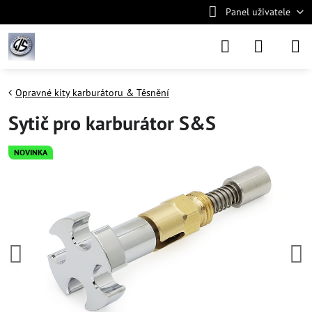
Panel uživatele
Opravné kity karburátoru & Těsnění
Sytič pro karburátor S&S
NOVINKA