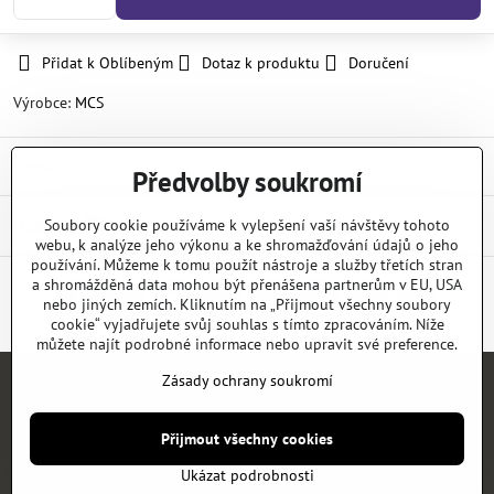
Přidat k Oblíbeným
Dotaz k produktu
Doručení
Výrobce:
MCS
Popis
Předvolby soukromí
Diskuse
Soubory cookie používáme k vylepšení vaší návštěvy tohoto
0
webu, k analýze jeho výkonu a ke shromažďování údajů o jeho
používání. Můžeme k tomu použít nástroje a služby třetích stran
a shromážděná data mohou být přenášena partnerům v EU, USA
nebo jiných zemích. Kliknutím na „Přijmout všechny soubory
Facebook
Twitter
Bluesky
Pinterest
Reddit
LinkedIn
WhatsApp
E-
mail
cookie“ vyjadřujete svůj souhlas s tímto zpracováním. Níže
můžete najít podrobné informace nebo upravit své preference.
Zásady ochrany soukromí
Úvod
E-SHOP
KATALOGY
NEWS
KONTAKT
REFERENCE
Přijmout všechny cookies
©
2026
Copyright
Předvolby soukromí
Zásady ochrany soukromí
Ukázat podrobnosti
Vytvořeno systémem:
ByznysWeb.cz